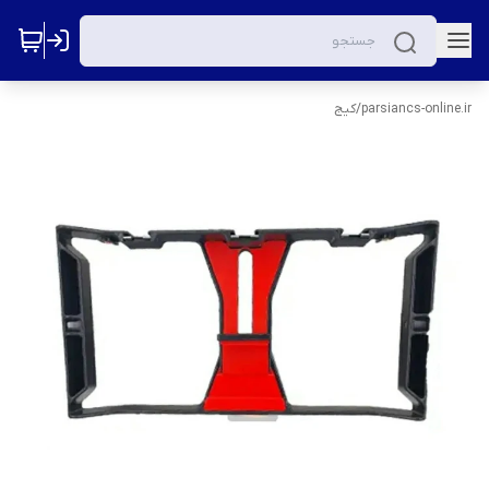
parsiancs-online.ir
/
کیج