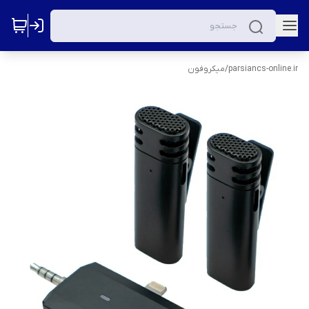
parsiancs-online.ir
/
میکروفون