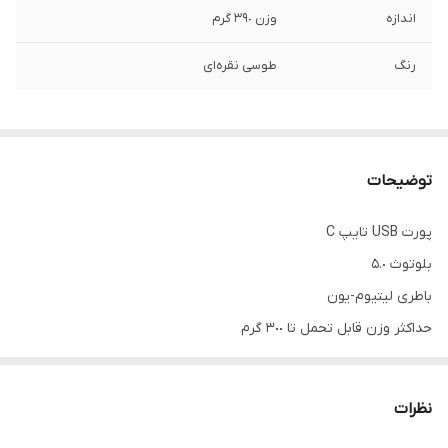
اندازه
وزن ٣٩٠ گرم
رنگ
طوسی نقره‌ای
توضیحات
پورت USB تایپ C
بلوتوث ۵.٠
باطری لیتیوم-یون
حداکثر وزن قابل تحمل تا ٣٠٠ گرم
دارای مینی سه پایه
هولدر موبایل
نظرات
کابل USB