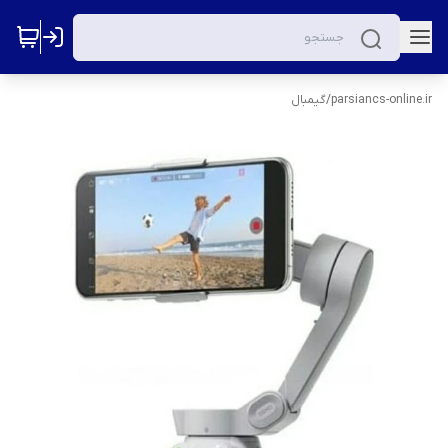
parsiancs-online.ir
/
گیمبال