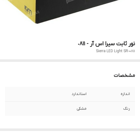
نور ثابت سیرا اس آر - ٠٨١١
Sierra LED Light SR-0811
مشخصات
اندازه
استاندارد
رنگ
مشکی