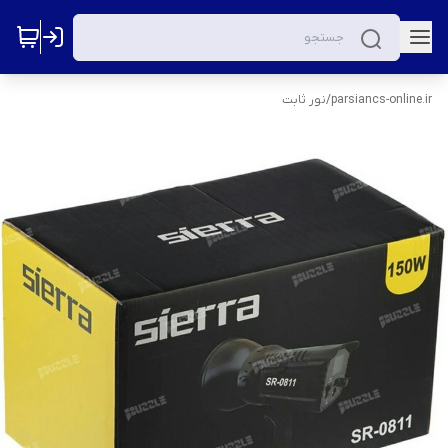
parsiancs-online.ir
/
نور ثابت