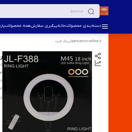
دسته‌بندی محصولات
خانه
پیگیری سفارش
همه محصولات
پار
parsiancs-online.ir
/
رینگ لایت
ری
88
بر
دس
ان
ر