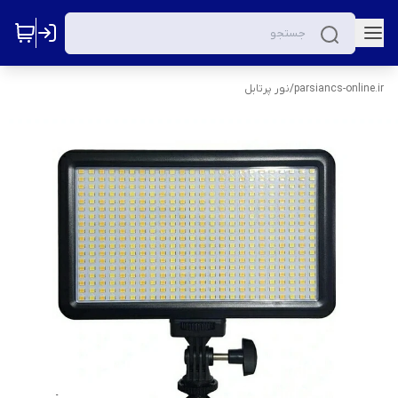
parsiancs-online.ir
/
نور پرتابل