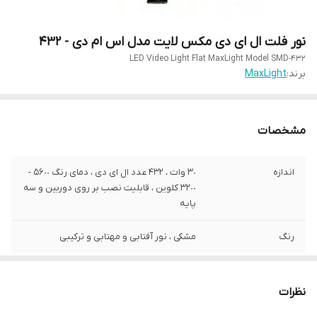
نور فلت ال ای دی مکس لایت مدل اس ام دی - ۴٣٢
LED Video Light Flat MaxLight Model SMD-432
برند:
MaxLight
مشخصات
اندازه
٣٠ وات ، 432 عدد ال ای دی ، دمای رنگ ۵۶٠٠ -
٣٢٠٠ کلوین ، قابلیت نصب بر روی دوربین و سه
پایه
رنگ
مشکی ، نور آفتابی و مهتابی و ترکیبی
نظرات