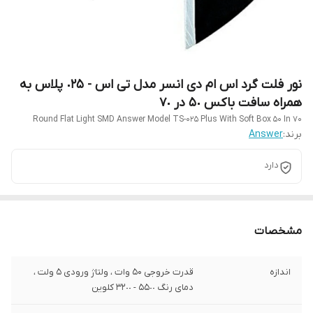
نور فلت گرد اس ام دی انسر مدل تی اس - ٠٢۵ پلاس به
همراه سافت باکس ۵٠ در ۷٠
Round Flat Light SMD Answer Model TS-025 Plus With Soft Box 50 In 70
برند:
Answer
دارد
مشخصات
اندازه
قدرت خروجی 50 وات ، ولتاژ ورودی ۵ ولت ،
دمای رنگ ۵۵٠٠ - ٣٢٠٠ کلوین