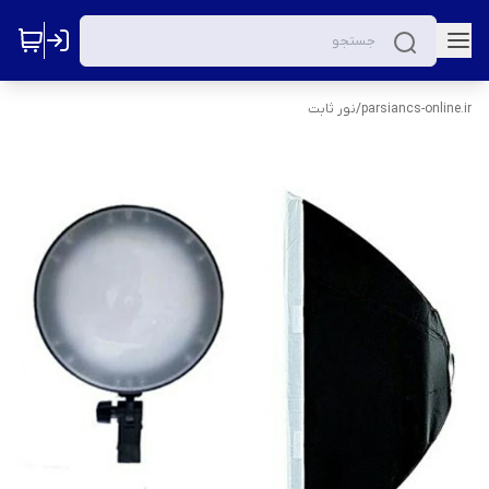
parsiancs-online.ir
/
نور ثابت