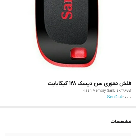
فلش مموری سن دیسک ١٢٨ گیگابایت
Flash Memory SanDisk 128GB
برند:
SanDisk
مشخصات