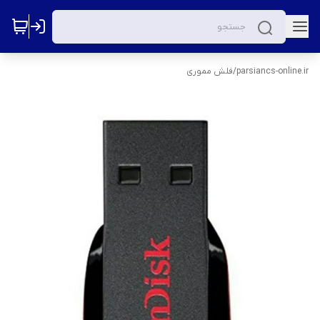
parsiancs-online.ir
/
فلش مموری