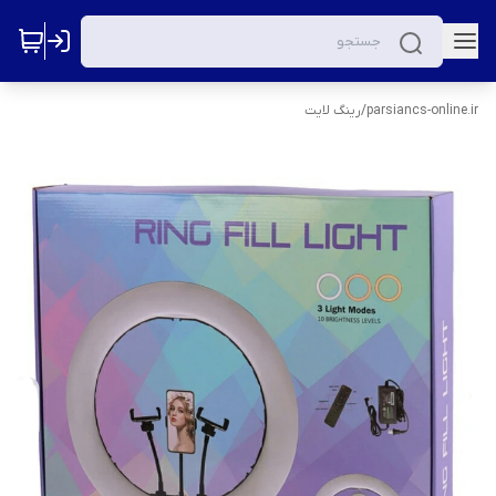
parsiancs-online.ir
/
رینگ لایت