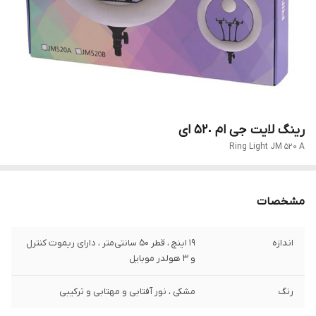
رینگ لایت جی ام ۵٢٠ ای
Ring Light JM 520 A
مشخصات
اندازه
١٩ اینچ ، قطر ۵0 سانتی‌متر ، دارای ریموت کنترل
و 3 هولدر موبایل
رنگ
مشکی ، نور آفتابی و مهتابی و ترکیبی