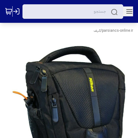
parsiancs-online.ir
/
کیف