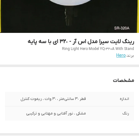
رینگ لایت سیرا مدل اس آر - ٣٢٠ ای با سه پایه
Ring Light Hero Model YQ-320A With Stand
برند:
Hero
مشخصات
اندازه
قطر ٣٠ سانتی‌متر ، ٣٠ وات ، ریموت کنترل
رنگ
مشکی ، نور آفتابی و مهتابی و ترکیبی