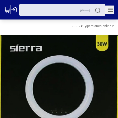
parsiancs-online.ir
/
رینگ لایت