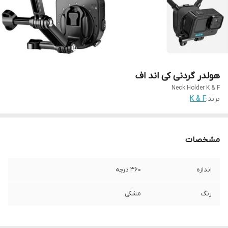
هولدر گردنی کی اند اف
Neck Holder K & F
برند:
K & F
مشخصات
اندازه
360 درجه
رنگ
مشکی