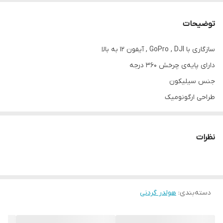
توضیحات
سازگاری با GoPro , DJI , آیفون 12 به بالا
دارای پایه‌ی چرخش 360 درجه
جنس سیلیکون
طراحی ارگونومیک
نصب و انفصال آسان
نظرات
دسته‌بندی
:
هولدر گردنی