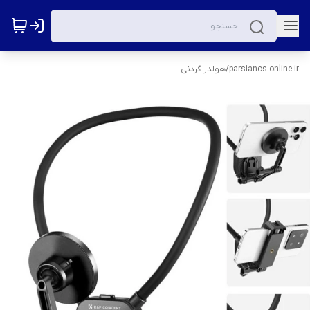
parsiancs-online.ir
/
هولدر گردنی