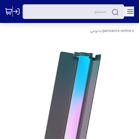
parsiancs-online.ir
/
باتومی