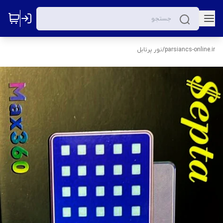
parsiancs-online.ir
/
نور پرتابل