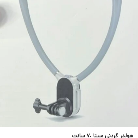
هولدر گردنی سپتا ٧٠ سانت