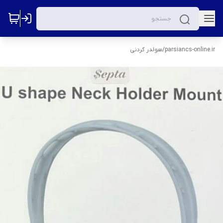
parsiancs-online.ir
/
هولدر گردنی