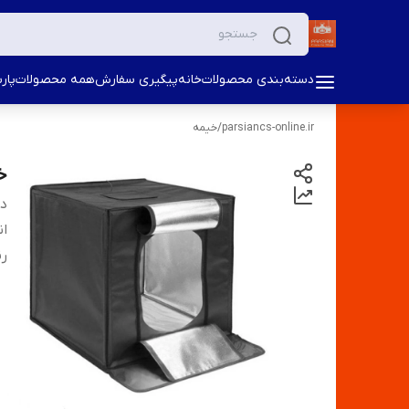
دسته‌بندی محصولات
خانه
پیگیری سفارش
همه محصولات
پار
parsiancs-online.ir
/
خیمه
خی
دس
ان
ر