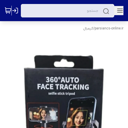
parsiancs-online.ir
/
گیمبال