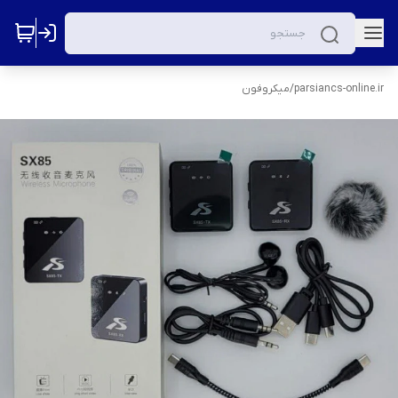
parsiancs-online.ir
/
میکروفون