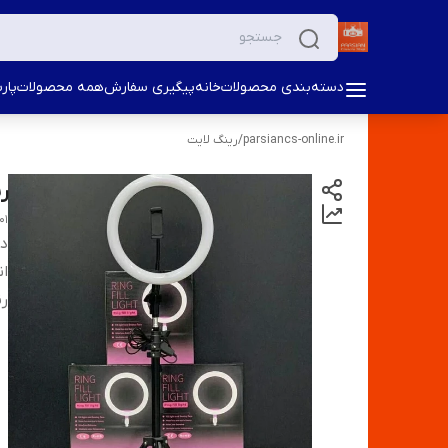
دسته‌بندی محصولات
خانه
پیگیری سفارش
همه محصولات
پار
parsiancs-online.ir
/
رینگ لایت
رین
01
دس
ان
ر