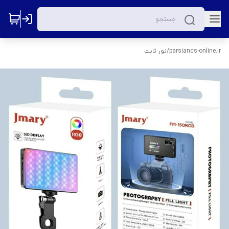
parsiancs-online.ir
/
نور ثابت