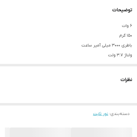
توضیحات
6 وات
150 گرم
باطری 3000 میلی آمپر ساعت
ولتاژ 3.7 ولت
دمای رنگ 9000 - 2500 کلوین
زاویه نوردهی 360 درجه
نظرات
کابل شارژ تایپ C
گیره‌ی اتصال به دوربین و موبایل
دسته‌بندی
:
نور ثابت