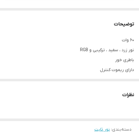
توضیحات
60 وات
نور زرد ، سفید ، ترکیبی و RGB
باطری خور
دارای ریموت کنترل
دارای افکت نوردهی
دارای کاسه‌ی استاندارد
نظرات
دارای دیفیوزر
دسته‌بندی
:
نور ثابت