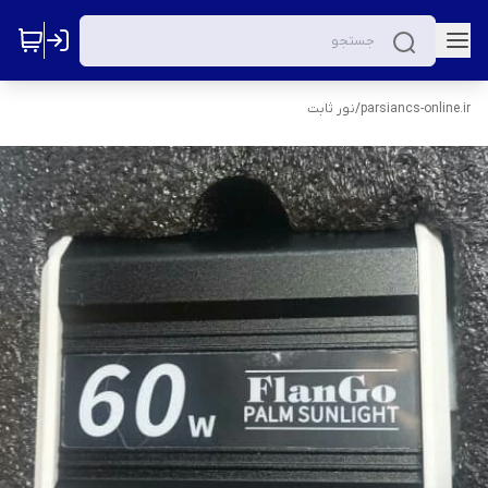
parsiancs-online.ir
/
نور ثابت