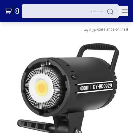
parsiancs-online.ir
/
نور ثابت