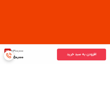
6,300,000
3
%
افزودن به سبد خرید
6,050,000
برگشت به بالا