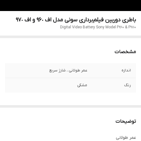
باطری دوربین فیلم‌برداری سونی مدل اف ٩۶٠ و اف ٩٧٠
Digital Video Battery Sony Model F960 & F970
مشخصات
اندازه
عمر طولانی ، شارژ سریع
رنگ
مشکی
توضیحات
عمر طولانی