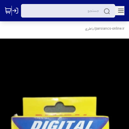
parsiancs-online.ir
/
باطری