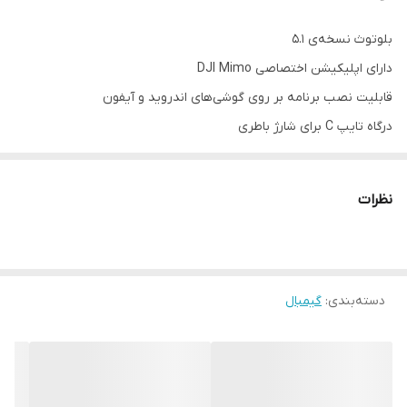
بلوتوث نسخه‌ی ۵.١
دارای اپلیکیشن اختصاصی DJI Mimo
قابلیت نصب برنامه بر روی گوشی‌های اندروید و آیفون
درگاه تایپ C برای شارژ باطری
باطری ١٨۶۵٠ با ظرفیت ٢۶٠٠ میلی آمپر ساعت
کابل شارژ
نظرات
گیره موبایل مغناطیسی جدا شونده
دارای سه پایه تاشو مخصوص
کاور حمل
دسته‌بندی
کارکرد حداقل ۶ ساعت
:
گیمبال