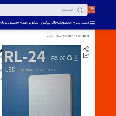
دسته‌بندی محصولات
خانه
پیگیری سفارش
همه محصولات
پار
parsiancs-online.ir
/
سافت لایت
پن
nd
دس
ان
ر