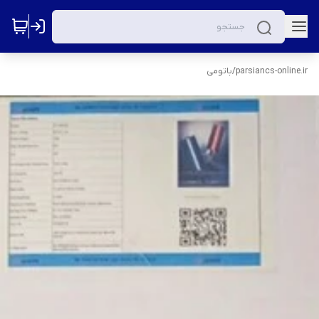
parsiancs-online.ir
/
باتومی