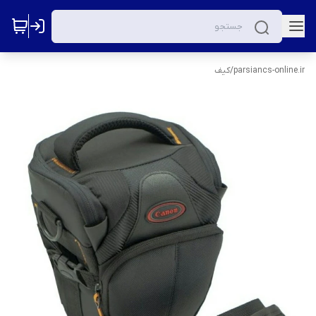
parsiancs-online.ir
/
کیف