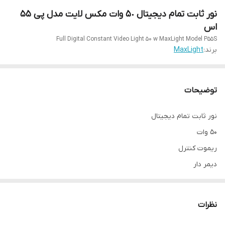
نور ثابت تمام دیجیتال ۵٠ وات مکس لایت مدل پی ۵۵
اس
Full Digital Constant Video Light 50 w MaxLight Model P55S
برند:
MaxLight
توضیحات
نور ثابت تمام دیجیتال
50 وات
ریموت کنترل
دیمر دار
دارای صفحه نمایشگر دیجیتال
دارای 5 عدد طلق رنگی
نظرات