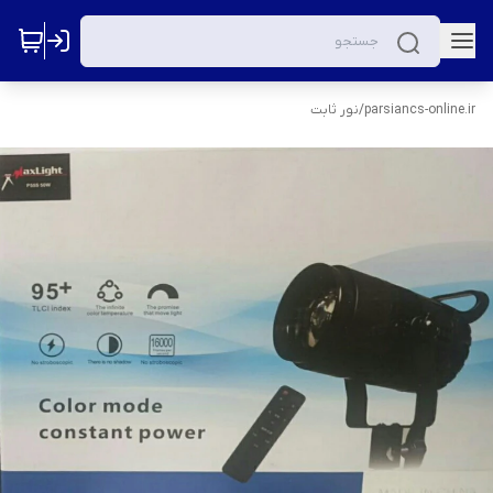
parsiancs-online.ir
/
نور ثابت