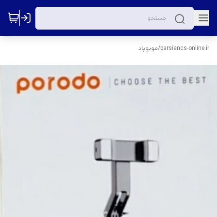
parsiancs-online.ir
/
مونوپاد