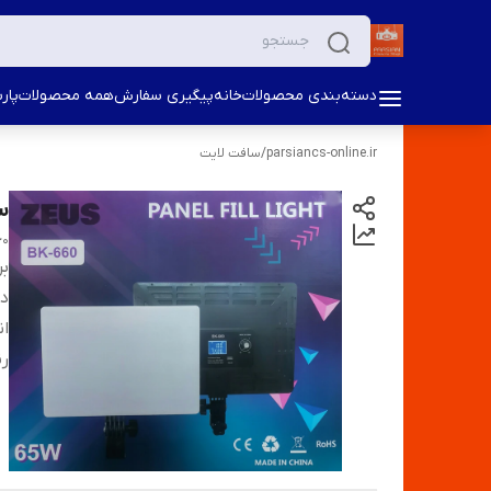
دسته‌بندی محصولات
خانه
پیگیری سفارش
همه محصولات
پار
parsiancs-online.ir
/
سافت لایت
س
60
بر
دس
ان
ر