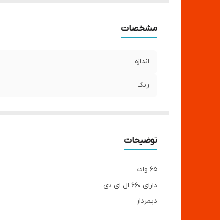
مشخصات
اندازه
رنگ
توضیحات
65 وات
دارای 660 ال ای دی
دیمردار
نور سفید و زرد و ترکیبی