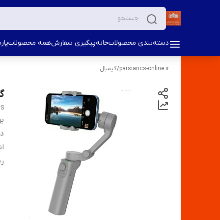
دسته‌بندی محصولات
خانه
پیگیری سفارش
همه محصولات
پار
parsiancs-online.ir
/
گیمبال
گی
IS
بر
دس
ان
ر