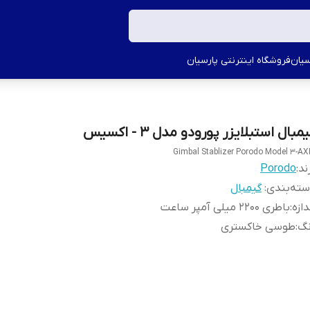
سیان
فروشگاه اینترنتی پارسیان
مبال استبلایزر پورودو مدل ٣ - اکسیس
Gimbal Stablizer Porodo Model 3-AX
ند:
Porodo
ته‌بندی
:
گیمبال
دازه
:
باطری 2200 میلی آمپر ساعت
نگ
:
طوسی خاکستری