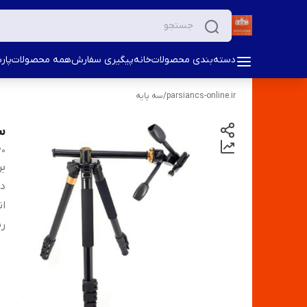
دسته‌بندی محصولات
خانه
پیگیری سفارش
همه محصولات
پار
parsiancs-online.ir
/
سه پایه
س
20
بر
دس
ان
ر