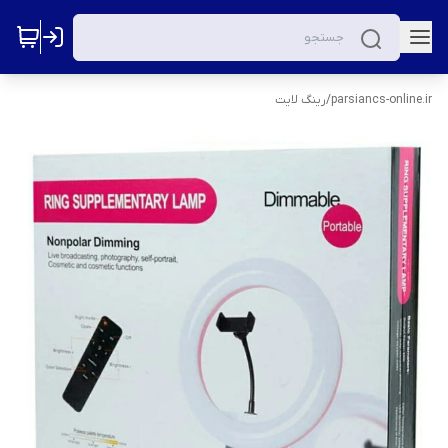
parsiancs-online.ir
/
رینگ لایت