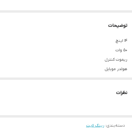
توضیحات
14 اینچ
50 وات
ریموت کنترل
هولدر موبایل
نور زرد و سفید و ترکیبی
به همراه پایه
نظرات
دسته‌بندی
:
رینگ لایت