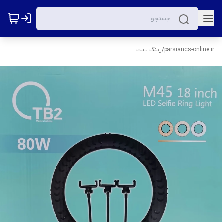
parsiancs-online.ir
/
رینگ لایت