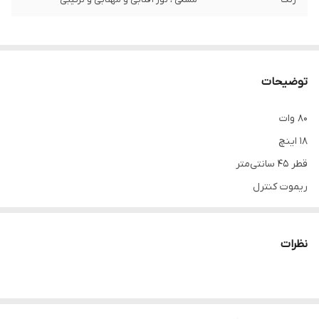
توضیحات
80 وات
18 اینچ
قطر ۴۵ سانتی‌متر
ریموت کنترل
سه هولدر موبایل
نظرات