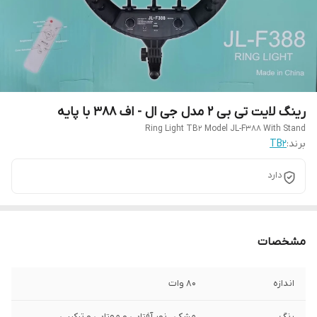
رینگ لایت تی بی ٢ مدل جی ال - اف ٣٨٨ با پایه
Ring Light TB2 Model JL-F388 With Stand
برند:
TB2
دارد
مشخصات
اندازه
80 وات
رنگ
مشکی ، نور آفتابی و مهتابی و ترکیبی