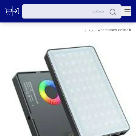
parsiancs-online.ir
/
نور پرتابل