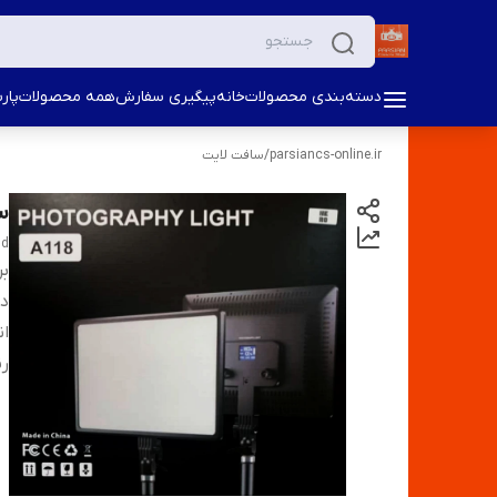
دسته‌بندی محصولات
خانه
پیگیری سفارش
همه محصولات
پار
parsiancs-online.ir
/
سافت لایت
سا
nd
بر
دس
ان
ر