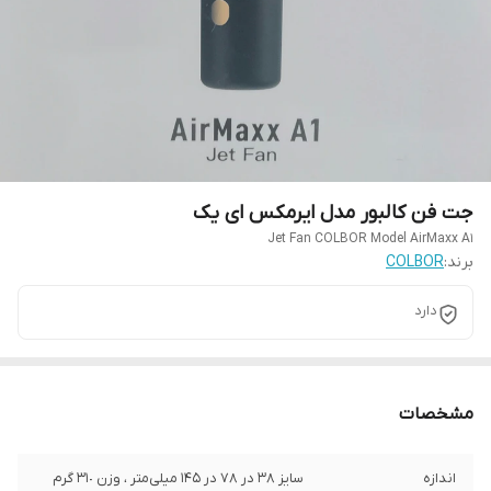
جت فن کالبور مدل ایرمکس ای یک
Jet Fan COLBOR Model AirMaxx A1
برند:
COLBOR
دارد
مشخصات
اندازه
سایز ٣٨ در ٧٨ در ١۴۵ میلی‌متر ، وزن ٣١٠ گرم