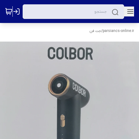
parsiancs-online.ir
/
جت فن