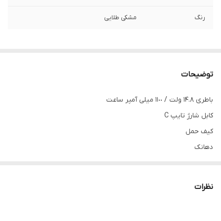
رنگ
مشکی طلایی
توضیحات
باطری ١۴.٨ ولت / ١١٠٠ میلی آمپر ساعت
کابل شارژ تایپ C
کیف حمل
دهانک
مناسب برای ایجاد باد بر روی سوژه هنگام عکاسی
مناسب برای پاک کردن گرد و غبار تجهیزات صوتی و الکتریکی
نظرات