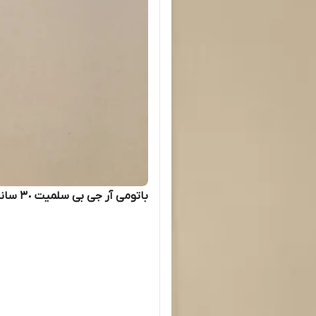
باتومی آر جی بی سلمیت ٣٠ سانت